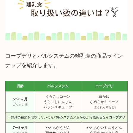
コープデリとパルシステムの離乳食の商品ライン
ナップを紹介します。
月齢
パルシステム
コープデリ
うらごしコーン
白かゆ
5〜6ヶ月
うらごしにんじん
なめらかキューブ
ゴックン期
バランスキューブ
（ほうれん草など）
→ 野菜の種類を増やしたいなら
パルシステム
／おかゆから始めるなら
コープデリ
7〜8ヶ月
やわらかうどん
やわらかいミニうどん
鶏ササミひき肉
白身魚のほぐし身