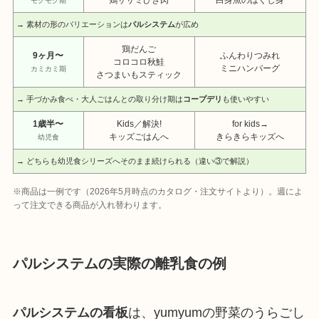
モグモグ期
→ 素材の形のバリエーションは
パルシステム
が広め
鶏だんご
9ヶ月〜
ふんわりつみれ
コロコロ秋鮭
ミニハンバーグ
カミカミ期
さつまいもスティック
→ 手づかみ食べ・大人ごはんとの取り分け期は
コープデリ
も使いやすい
1歳半〜
Kids／解決!
for kids→
キッズごはんへ
きらきらキッズへ
幼児食
→ どちらも幼児食シリーズへそのまま続けられる（違い③で解説）
※商品は一例です（2026年5月時点のカタログ・注文サイトより）。週によ
って注文できる商品が入れ替わります。
パルシステムの実際の離乳食の例
パルシステムの看板
は、yumyumの野菜のうらごし