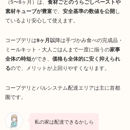
（5〜8ヶ月）は、
食材ごとのうらごしペーストや
素材キューブが豊富
で、
安全基準の数値を公開
し
ているより安心して使えます。
コープデリは
9ヶ月以
降は手づかみ食べの完成品・
ミールキット・大人ごはんまで一度に揃うの
家事
全体の時短
ができ、
価格も全体的に安く抑えられ
る
ので、メリットが上回りやすくなります。
コープデリとパルシステム配達エリアは主に首都
圏です。
私の家は配達できるかしら