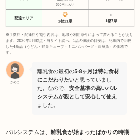
500円もあり
◎
○
配達エリア
1都7県
1都11県
※手数料・配達料や割引内容は、地域や利用条件によって変わることがあり
ます。2026年5月時点・当サイト調べ。1品の値段の目安は、記事内で比較
した4商品（うどん・野菜キューブ・ミニハンバーグ・白身魚）の価格で
す。
離乳食の最初の
5-8ヶ月は特に食材
にこだわりたい
と思っていまし
かめこ
た。なので、
安全基準の高いパル
システムが親として安心して使え
ました。
パルシステムは、
離乳食が始まったばかりの時期