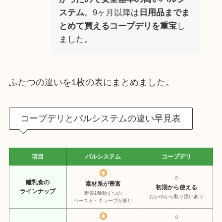
ステム
。9ヶ月以降は
日用品までま
とめて買えるコープデリを重宝
し
ました。
ふたつの違いを1枚の表にまとめました。
コープデリとパルシステムの違い早見表
項目
パルシステム
コープデリ
◎
○
離乳食の
素材系が豊富
初期から使える
ラインナップ
野菜1種類ずつの
おかゆから取り扱いあり
ペースト・キューブが多い
◎
○